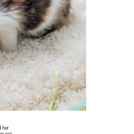
å hur
er per