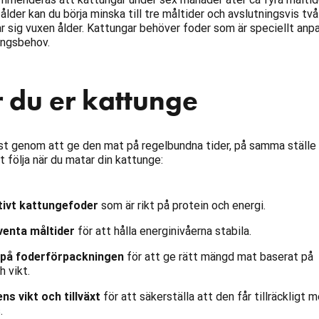
lder kan du börja minska till tre måltider och avslutningsvis två
 sig vuxen ålder. Kattungar behöver foder som är speciellt an
ingsbehov.
 du er kattunge
t genom att ge den mat på regelbundna tider, på samma ställe 
tt följa när du matar din kattunge:
ativt kattungefoder
som är rikt på protein och energi.
venta måltider
för att hålla energinivåerna stabila.
a på foderförpackningen
för att ge rätt mängd mat baserat på
 vikt.
s vikt och tillväxt
för att säkerställa att den får tillräckligt 
.