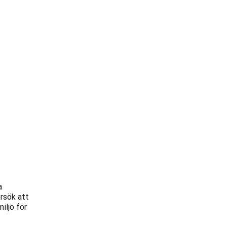
a
örsök att
iljö för