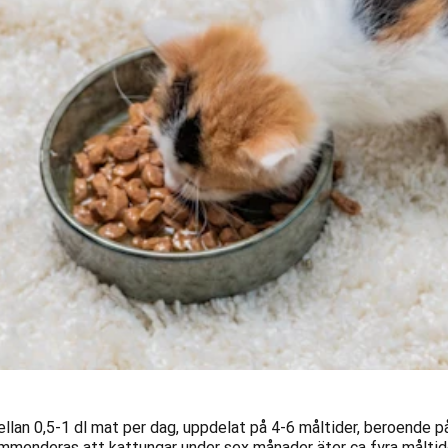
llan 0,5-1 dl mat per dag, uppdelat på 4-6 måltider, beroende p
ommenderas att kattungar under sex månader äter ca fyra måltid