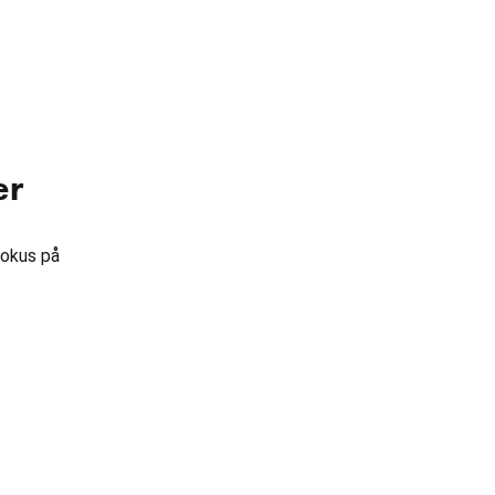
er
fokus på