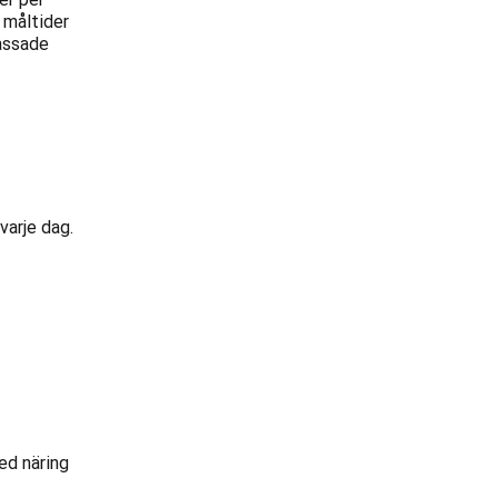
 måltider
passade
varje dag.
med näring