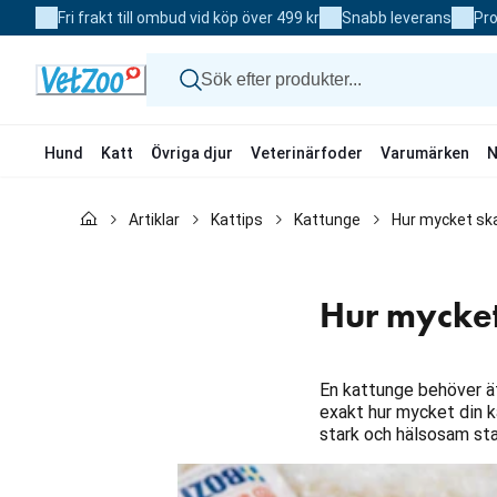
Skip
Fri frakt till ombud vid köp över 499 kr
Snabb leverans
Pro
to
Content
Hund
Katt
Övriga djur
Veterinärfoder
Varumärken
N
Hund
Artiklar
Kattips
Kattunge
Hur mycket sk
Katt
Övriga djur
Veterinärfoder
Varumärken
Hur mycket
Nyheter
Kampanj
En kattunge behöver äta
exakt hur mycket din 
stark och hälsosam sta