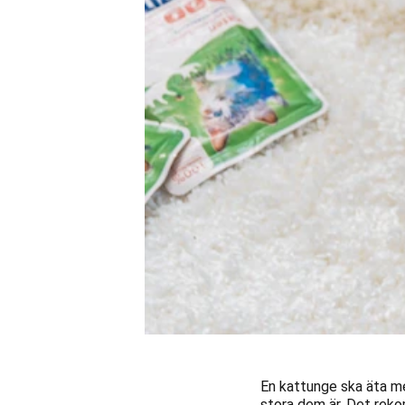
En kattunge ska äta me
stora dem är. Det rek