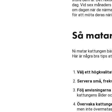
dag. Vid sex månaders å
om dagen när de närmar
för att möta deras när
Så matar
Ni matar kattungen bäs
Här är några bra tips a
Välj ett högkvalit
Servera små, frek
Följ anvisningarn
kattungens ålder och
Övervaka kattungen
men inte övermatas