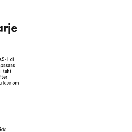
arje
,5-1 dl
anpassas
i takt
fter
du läsa om
både