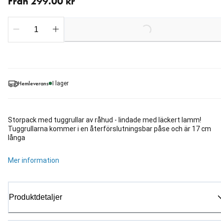
Från 299.00 kr
Loading...
Hemleverans
I lager
Storpack med tuggrullar av råhud - lindade med läckert lamm!
Tuggrullarna kommer i en återförslutningsbar påse och är 17 cm
långa
Mer information
Produktdetaljer