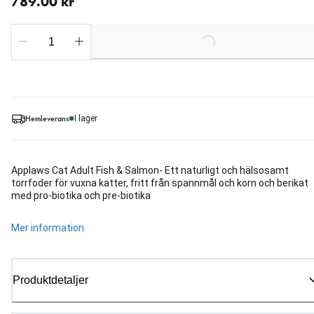
789.00 kr
Loading...
Hemleverans
I lager
Applaws Cat Adult Fish & Salmon- Ett naturligt och hälsosamt
torrfoder för vuxna katter, fritt från spannmål och korn och berikat
med pro-biotika och pre-biotika
Mer information
Produktdetaljer