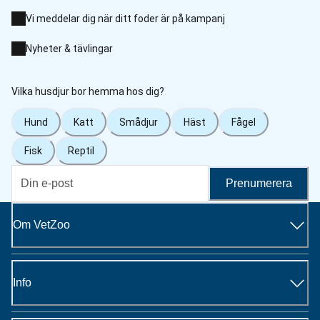
Vi meddelar dig när ditt foder är på kampanj
Nyheter & tävlingar
Vilka husdjur bor hemma hos dig?
Hund
Katt
Smådjur
Häst
Fågel
Fisk
Reptil
Prenumerera
Om VetZoo
Info