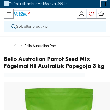
Skip
Fri frakt till ombud vid köp över 499 kr
to
Content
Hund
Bello Australian Parrot Seed Mix Fågelmat till Australi
Katt
Övriga djur
Veterinärfoder
Bello Australian Parrot Seed Mix
Varumärken
Fågelmat till Australisk Papegoja 3 kg
Nyheter
Kampanj