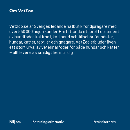
Om VetZoo
Vetzoo.se är Sveriges ledande nätbutik för djurägare med
över 550 000 nöjda kunder. Här hittar du ett brett sortiment
av hundfoder, kattmat, kattsand och tillbehör för hästar,
hundar, katter, reptiler och gnagare. VetZoo erbjuder även
ett stort urval av veterinärfoder för både hundar och katter
– allt levereras smidigt hem till dig.
Följ oss
Betalningsalternativ
Fraktalternativ