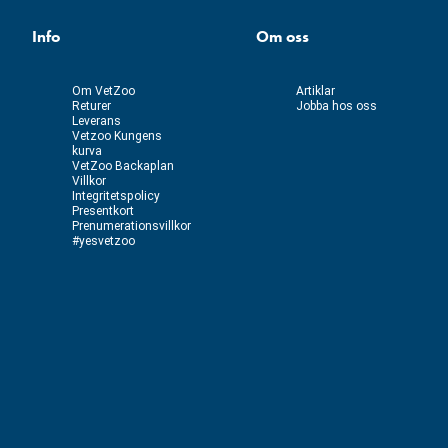
Info
Om oss
Om VetZoo
Artiklar
Returer
Jobba hos oss
Leverans
Vetzoo Kungens
kurva
VetZoo Backaplan
Villkor
Integritetspolicy
Presentkort
Prenumerationsvillkor
#yesvetzoo