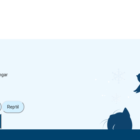
ngar
Reptil