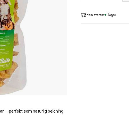
Hemleverans
I lager
nan – perfekt som naturlig belöning