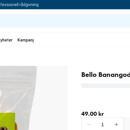
fessionell rådgivning
yheter
Kampanj
Bello Banangodi
aktuellt pris 49.00 kr
49.00 kr