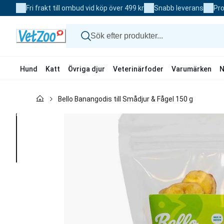
Skip
Fri frakt till ombud vid köp över 499 kr
Snabb leverans
Pro
to
Content
Hund
Katt
Övriga djur
Veterinärfoder
Varumärken
N
Hund
Bello Banangodis till Smådjur & Fågel 150 g
Katt
Övriga djur
Veterinärfoder
Varumärken
Nyheter
Kampanj