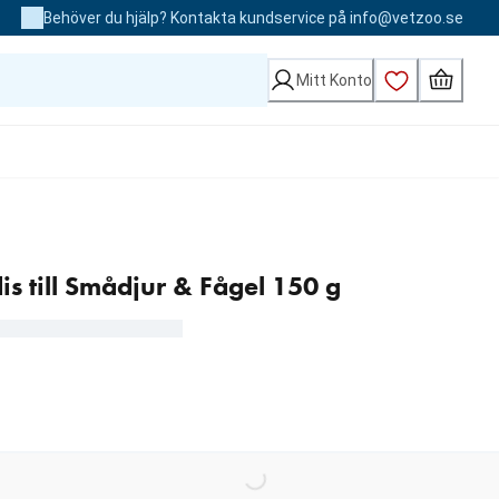
Behöver du hjälp? Kontakta kundservice på info@vetzoo.se
Mitt Konto
s till Smådjur & Fågel 150 g