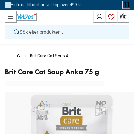
Skip
Fri frakt till ombud vid köp över 499 kr
to
Content
Hund
Brit Care Cat Soup Anka 75 g
Katt
Övriga djur
Veterinärfoder
Brit Care Cat Soup Anka 75 g
Varumärken
Nyheter
Kampanj