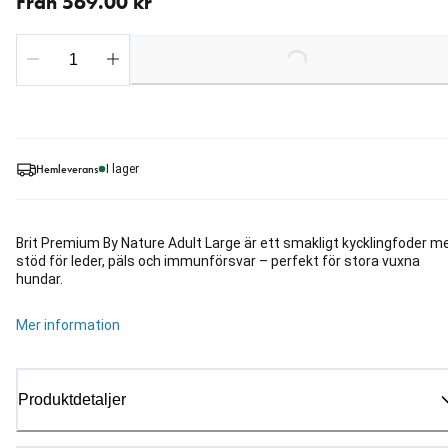
Från 569.00 kr
Loading...
Hemleverans
I lager
Brit Premium By Nature Adult Large är ett smakligt kycklingfoder m
stöd för leder, päls och immunförsvar – perfekt för stora vuxna
hundar.
Mer information
Produktdetaljer