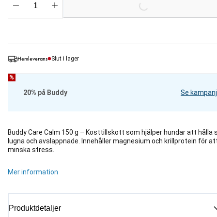
Loading...
Hemleverans
Slut i lager
%
20% på Buddy
Se kampanj
Buddy Care Calm 150 g – Kosttillskott som hjälper hundar att hålla 
lugna och avslappnade. Innehåller magnesium och krillprotein för at
minska stress.
Mer information
Produktdetaljer