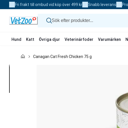
Skip
Fri frakt till ombud vid köp över 499 kr
Snabb leverans
Pro
to
Content
Hund
Katt
Övriga djur
Veterinärfoder
Varumärken
N
Hund
Canagan Cat Fresh Chicken 75 g
Katt
Övriga djur
Veterinärfoder
Varumärken
Nyheter
Kampanj