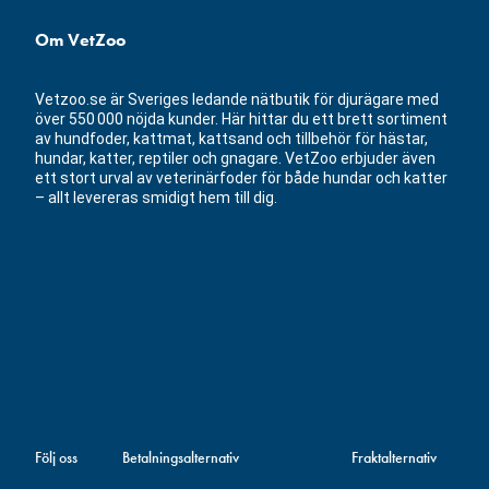
Om VetZoo
Vetzoo.se är Sveriges ledande nätbutik för djurägare med
över 550 000 nöjda kunder. Här hittar du ett brett sortiment
av hundfoder, kattmat, kattsand och tillbehör för hästar,
hundar, katter, reptiler och gnagare. VetZoo erbjuder även
ett stort urval av veterinärfoder för både hundar och katter
– allt levereras smidigt hem till dig.
Följ oss
Betalningsalternativ
Fraktalternativ