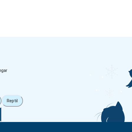
ngar
Reptil