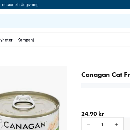
fessionell rådgivning
yheter
Kampanj
Canagan Cat Fr
aktuellt pris 24.90 kr
24.90 kr