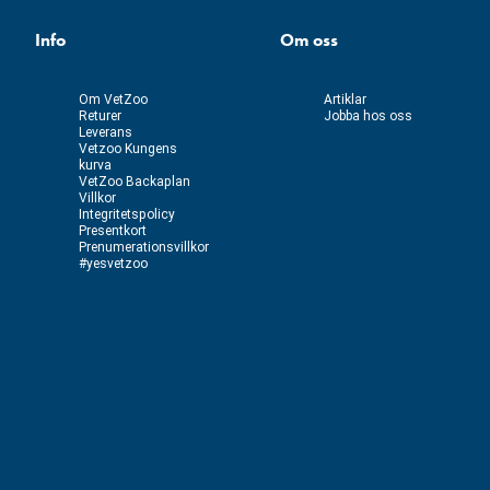
Info
Om oss
Om VetZoo
Artiklar
Returer
Jobba hos oss
Leverans
Vetzoo Kungens
kurva
VetZoo Backaplan
Villkor
Integritetspolicy
Presentkort
Prenumerationsvillkor
#yesvetzoo