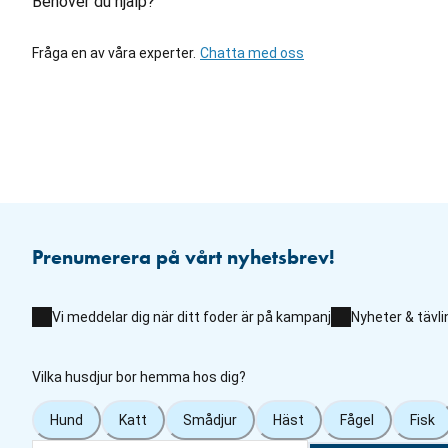
Behöver du hjälp?
Fråga en av våra experter.
Chatta med oss
Prenumerera på vårt nyhetsbrev!
Vi meddelar dig när ditt foder är på kampanj
Nyheter & tävli
Vilka husdjur bor hemma hos dig?
Hund
Katt
Smådjur
Häst
Fågel
Fisk