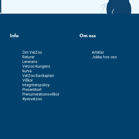
Info
Om oss
Om VetZoo
Artiklar
Returer
Jobba hos oss
Leverans
Vetzoo Kungens
kurva
VetZoo Backaplan
Villkor
Integritetspolicy
Presentkort
Prenumerationsvillkor
#yesvetzoo