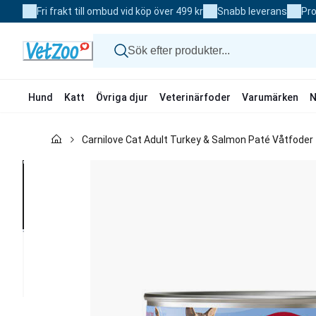
Skip
Fri frakt till ombud vid köp över 499 kr
Snabb leverans
Pro
to
Content
Hund
Katt
Övriga djur
Veterinärfoder
Varumärken
N
Hund
Carnilove Cat Adult Turkey & Salmon Paté Våtfoder ti
Katt
Övriga djur
Veterinärfoder
Varumärken
Nyheter
Kampanj