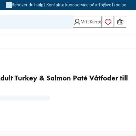
Behöver du hjälp? Kontakta kundservice på info@vetzoo.se
Mitt Konto
dult Turkey & Salmon Paté Våtfoder till
Loading...