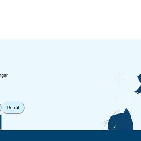
ngar
Reptil