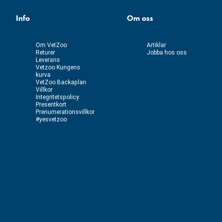
Info
Om oss
Om VetZoo
Artiklar
Returer
Jobba hos oss
Leverans
Vetzoo Kungens
kurva
VetZoo Backaplan
Villkor
Integritetspolicy
Presentkort
Prenumerationsvillkor
#yesvetzoo