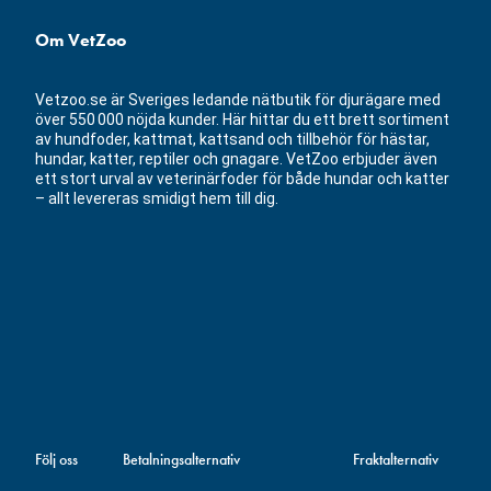
Om VetZoo
Vetzoo.se är Sveriges ledande nätbutik för djurägare med
över 550 000 nöjda kunder. Här hittar du ett brett sortiment
av hundfoder, kattmat, kattsand och tillbehör för hästar,
hundar, katter, reptiler och gnagare. VetZoo erbjuder även
ett stort urval av veterinärfoder för både hundar och katter
– allt levereras smidigt hem till dig.
Följ oss
Betalningsalternativ
Fraktalternativ