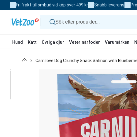
Skip
Fri frakt till ombud vid köp över 499 kr
Snabb leverans
Pro
to
Content
Hund
Katt
Övriga djur
Veterinärfoder
Varumärken
N
Hund
Carnilove Dog Crunchy Snack Salmon with Blueberri
Katt
Övriga djur
Veterinärfoder
Varumärken
Nyheter
Kampanj