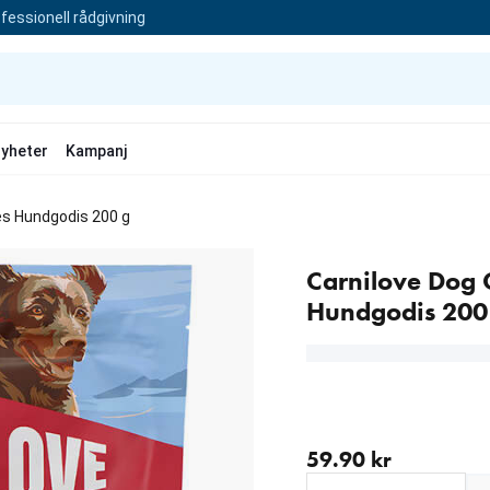
fessionell rådgivning
yheter
Kampanj
es Hundgodis 200 g
Carnilove Dog 
Hundgodis 200
aktuellt pris 59.90 kr
59.90 kr