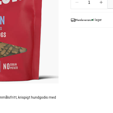
Hemleverans
I lager
nmålsfritt, krispigt hundgodis med