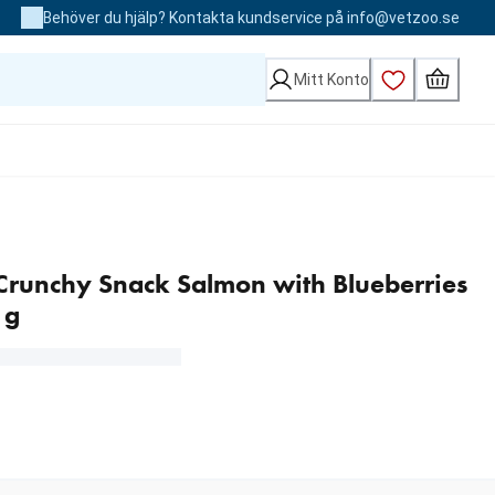
Behöver du hjälp? Kontakta kundservice på info@vetzoo.se
Mitt Konto
Crunchy Snack Salmon with Blueberries
 g
Loading...