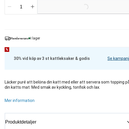
Loading...
Hemleverans
I lager
%
30% vid köp av 3 st kattleksaker & godis
Se kampanj
Läcker puré att belöna din katt med eller att servera som topping p
din katts mat. Med smak av kyckling, tonfisk och lax.
Mer information
Produktdetaljer