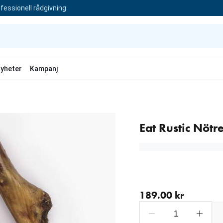
fessionell rådgivning
yheter
Kampanj
Eat Rustic Nötr
aktuellt pris 189.00 kr
189.00 kr