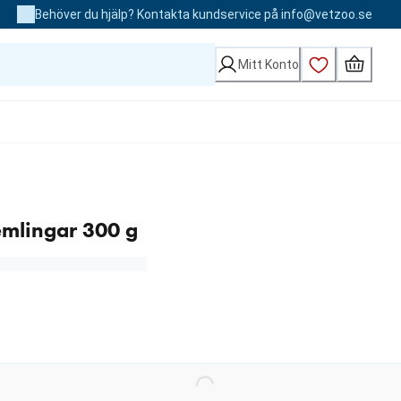
Behöver du hjälp? Kontakta kundservice på info@vetzoo.se
Mitt Konto
emlingar 300 g
Loading...