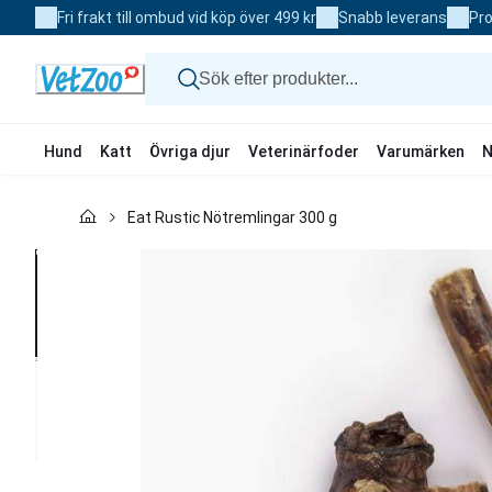
Skip
Fri frakt till ombud vid köp över 499 kr
Snabb leverans
Pro
to
Content
Hund
Katt
Övriga djur
Veterinärfoder
Varumärken
N
Hund
Eat Rustic Nötremlingar 300 g
Katt
Övriga djur
Veterinärfoder
Varumärken
Nyheter
Kampanj