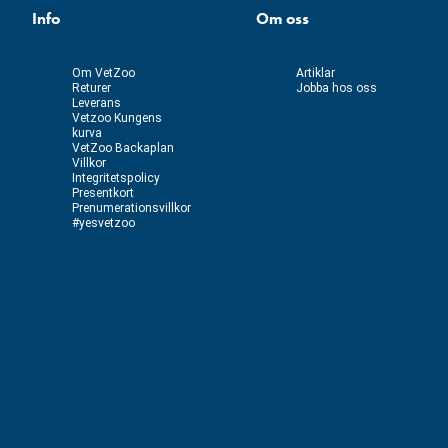
Info
Om oss
Om VetZoo
Artiklar
Returer
Jobba hos oss
Leverans
Vetzoo Kungens
kurva
VetZoo Backaplan
Villkor
Integritetspolicy
Presentkort
Prenumerationsvillkor
#yesvetzoo