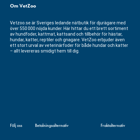
Om VetZoo
Vetzoo.se är Sveriges ledande nätbutik för djurägare med
över 550 000 nöjda kunder. Här hittar du ett brett sortiment
av hundfoder, kattmat, kattsand och tillbehör för hästar,
hundar, katter, reptiler och gnagare. VetZoo erbjuder även
ett stort urval av veterinärfoder för både hundar och katter
– allt levereras smidigt hem till dig.
Följ oss
Betalningsalternativ
Fraktalternativ