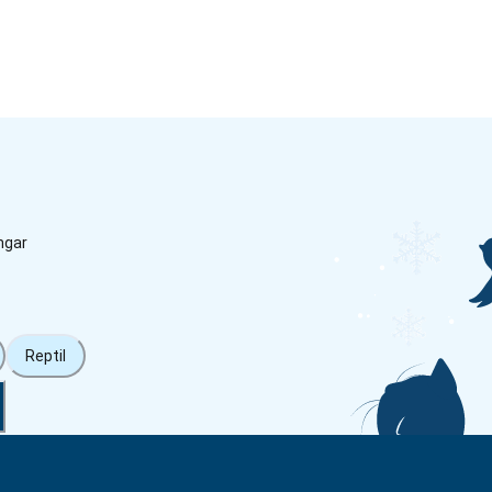
ngar
Reptil