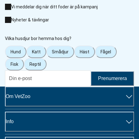
Vi meddelar dig när ditt foder är på kampanj
Nyheter & tävlingar
Vilka husdjur bor hemma hos dig?
Hund
Katt
Smådjur
Häst
Fågel
Fisk
Reptil
Prenumerera
Om VetZoo
Info