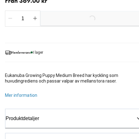
Från 369.00 kr
Loading...
Hemleverans
I lager
Eukanuba Growing Puppy Medium Breed har kyckling som
huvudingrediens och passar valpar av mellanstora raser.
Mer information
Produktdetaljer