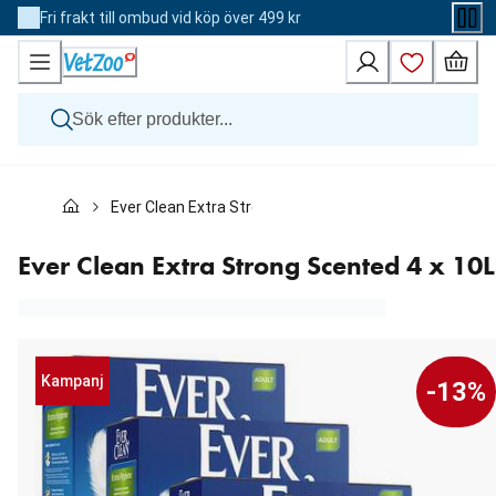
Skip
Fri frakt till ombud vid köp över 499 kr
to
Content
Hund
Ever Clean Extra Strong Scented 4 x 10L
Katt
Övriga djur
Veterinärfoder
Ever Clean Extra Strong Scented 4 x 10L
Varumärken
Nyheter
Kampanj
Kampanj
-13%