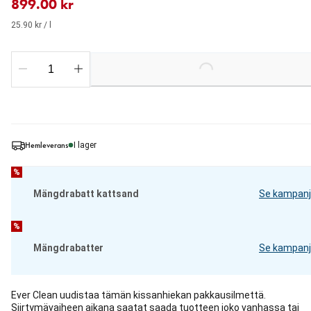
899.00 kr
25.90 kr / l
Loading...
Hemleverans
I lager
%
Mängdrabatt kattsand
Se kampanj
%
Mängdrabatter
Se kampanj
Ever Clean uudistaa tämän kissanhiekan pakkausilmettä.
Siirtymävaiheen aikana saatat saada tuotteen joko vanhassa tai