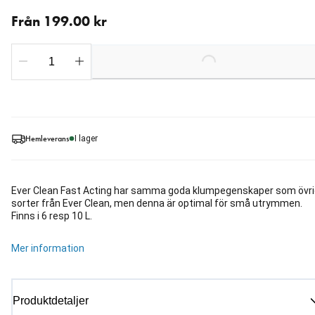
Från aktuellt pris 199.00 kr
Från 199.00 kr
Loading...
Hemleverans
I lager
Ever Clean Fast Acting har samma goda klumpegenskaper som övr
sorter från Ever Clean, men denna är optimal för små utrymmen.
Finns i 6 resp 10 L.
Mer information
Produktdetaljer