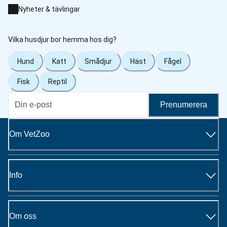
Nyheter & tävlingar
Vilka husdjur bor hemma hos dig?
Hund
Katt
Smådjur
Häst
Fågel
Fisk
Reptil
Prenumerera
Om VetZoo
Info
Om oss