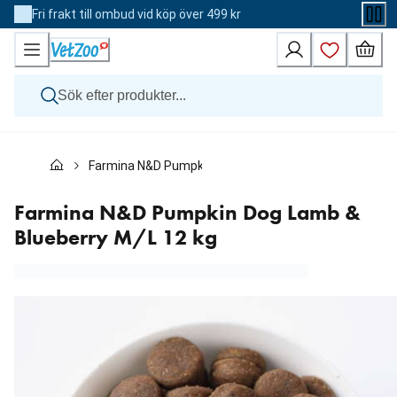
Skip
Fri frakt till ombud vid köp över 499 kr
to
Content
Hund
Farmina N&D Pumpkin Dog Lamb & Blueberry M/L 12 kg
Katt
Övriga djur
Veterinärfoder
Farmina N&D Pumpkin Dog Lamb &
Varumärken
Blueberry M/L 12 kg
Nyheter
Kampanj