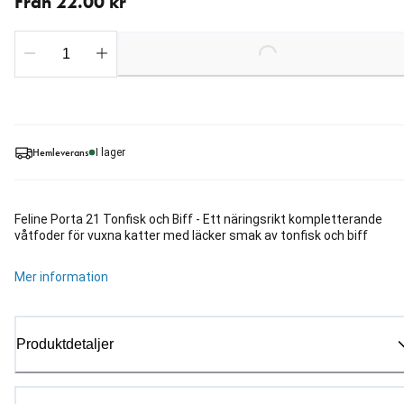
Från 22.00 kr
Loading...
Hemleverans
I lager
Feline Porta 21 Tonfisk och Biff - Ett näringsrikt kompletterande
våtfoder för vuxna katter med läcker smak av tonfisk och biff
Mer information
Produktdetaljer