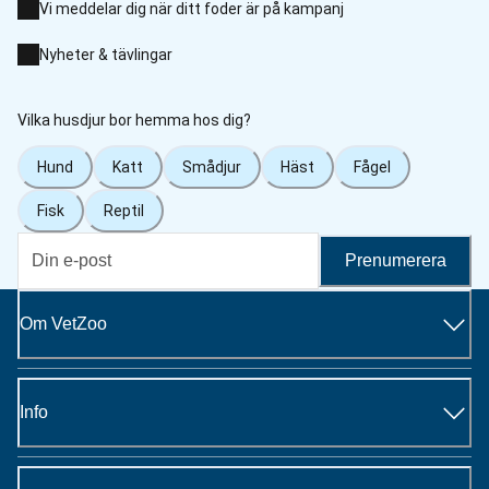
Vi meddelar dig när ditt foder är på kampanj
Nyheter & tävlingar
Vilka husdjur bor hemma hos dig?
Hund
Katt
Smådjur
Häst
Fågel
Fisk
Reptil
Prenumerera
Om VetZoo
Info