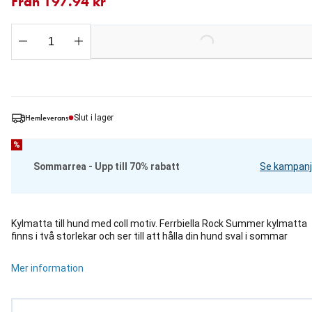
Från 197.94 kr
Loading...
Hemleverans
Slut i lager
%
Sommarrea - Upp till 70% rabatt
Se kampanj
Kylmatta till hund med coll motiv. Ferrbiella Rock Summer kylmatta
finns i två storlekar och ser till att hålla din hund sval i sommar
Mer information