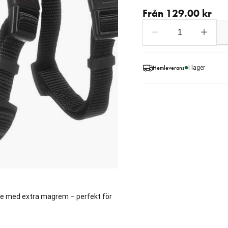
Från aktuellt pris 129.00
Från 129.00 kr
Hemleverans
I lager
ele med extra magrem – perfekt för