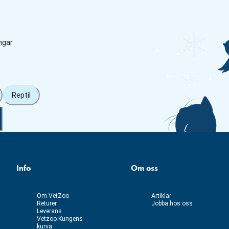
ngar
Reptil
Info
Om oss
Om VetZoo
Artiklar
Returer
Jobba hos oss
Leverans
Vetzoo Kungens
kurva