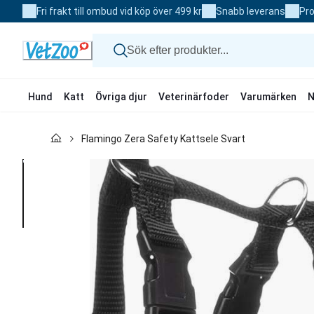
Skip
Fri frakt till ombud vid köp över 499 kr
Snabb leverans
Pro
to
Content
Hund
Katt
Övriga djur
Veterinärfoder
Varumärken
N
Hund
Flamingo Zera Safety Kattsele Svart
Katt
Övriga djur
Veterinärfoder
Varumärken
Nyheter
Kampanj