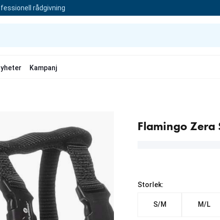
fessionell rådgivning
yheter
Kampanj
Flamingo Zera S
Storlek:
S/M
M/L