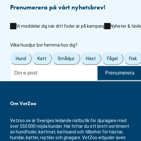
Prenumerera på vårt nyhetsbrev!
Vi meddelar dig när ditt foder är på kampanj
Nyheter & tävli
Vilka husdjur bor hemma hos dig?
Hund
Katt
Smådjur
Häst
Fågel
Fisk
Prenumerera
Om VetZoo
Vetzoo.se är Sveriges ledande nätbutik för djurägare med
över 550 000 nöjda kunder. Här hittar du ett brett sortiment
av hundfoder, kattmat, kattsand och tillbehör för hästar,
hundar, katter, reptiler och gnagare. VetZoo erbjuder även