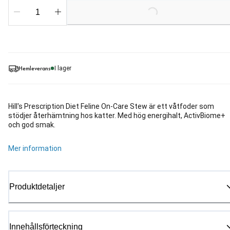
Loading...
Hemleverans
I lager
Hill's Prescription Diet Feline On-Care Stew är ett våtfoder som
stödjer återhämtning hos katter. Med hög energihalt, ActivBiome+
och god smak.
Mer information
Produktdetaljer
Innehållsförteckning