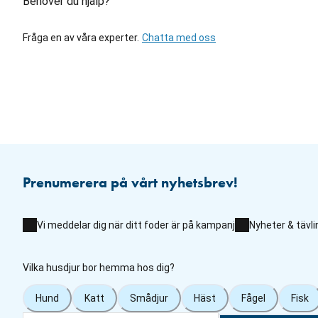
Behöver du hjälp?
Fråga en av våra experter.
Chatta med oss
Prenumerera på vårt nyhetsbrev!
Vi meddelar dig när ditt foder är på kampanj
Nyheter & tävli
Vilka husdjur bor hemma hos dig?
Hund
Katt
Smådjur
Häst
Fågel
Fisk