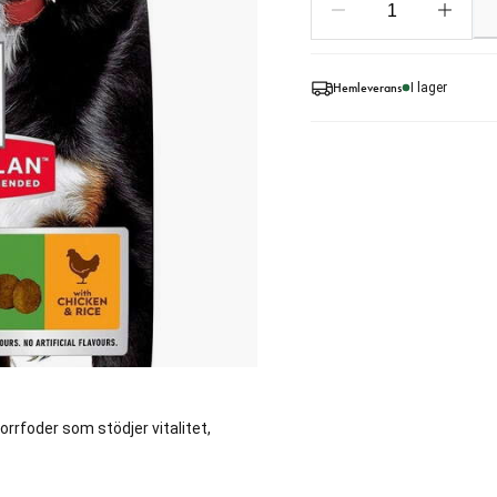
Hemleverans
I lager
torrfoder som stödjer vitalitet,