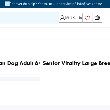
Behöver du hjälp? Kontakta kundservice på info@vetzoo.se
Mitt Konto
Plan Dog Adult 6+ Senior Vitality Large Bre