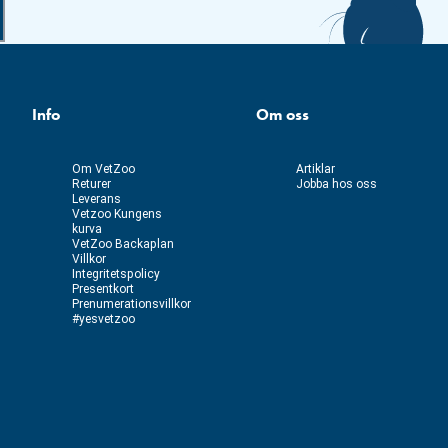
Info
Om oss
Om VetZoo
Artiklar
Returer
Jobba hos oss
Leverans
Vetzoo Kungens
kurva
VetZoo Backaplan
Villkor
Integritetspolicy
Presentkort
Prenumerationsvillkor
#yesvetzoo