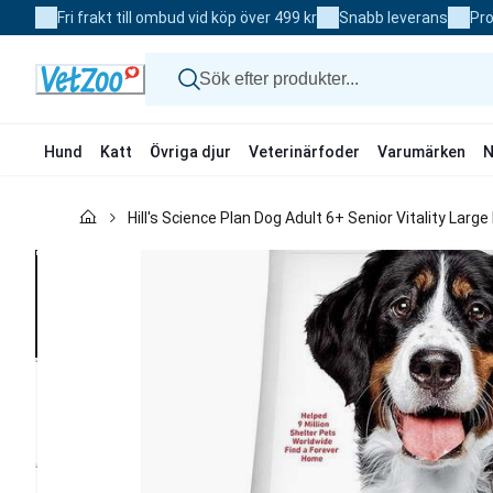
Skip
Fri frakt till ombud vid köp över 499 kr
Snabb leverans
Pro
to
Content
Hund
Katt
Övriga djur
Veterinärfoder
Varumärken
N
Hund
Hill's Science Plan Dog Adult 6+ Senior Vitality Larg
Katt
Övriga djur
Veterinärfoder
Varumärken
Nyheter
Kampanj