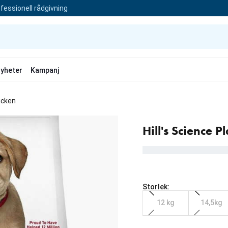
fessionell rådgivning
yheter
Kampanj
icken
Hill's Science 
Storlek:
12 kg
14,5kg
Från aktuellt pris 1 029.