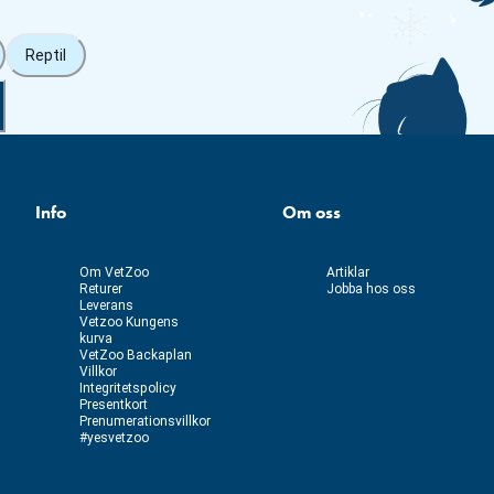
Reptil
Info
Om oss
Om VetZoo
Artiklar
Returer
Jobba hos oss
Leverans
Vetzoo Kungens
kurva
VetZoo Backaplan
Villkor
Integritetspolicy
Presentkort
Prenumerationsvillkor
#yesvetzoo