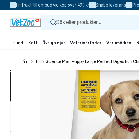
Skip
Fri frakt till ombud vid köp över 499 kr
Snabb leverans
Pro
to
Content
Hund
Katt
Övriga djur
Veterinärfoder
Varumärken
N
Hund
Hill's Science Plan Puppy Large Perfect Digestion Ch
Katt
Övriga djur
Veterinärfoder
Varumärken
Nyheter
Kampanj