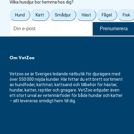
Vilka husdjur bor hemma hos dig?
Hund
Katt
Smådjur
Häst
Fågel
Fisk
Prenumerera
Om VetZoo
Vetzoo.se är Sveriges ledande nätbutik för djurägare med
över 550 000 nöjda kunder. Här hittar du ett brett sortiment
av hundfoder, kattmat, kattsand och tillbehör för hästar,
hundar, katter, reptiler och gnagare. VetZoo erbjuder även
ett stort urval av veterinärfoder för både hundar och katter
– allt levereras smidigt hem till dig.