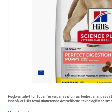
Högkvalitativt torrfoder för valpar av stor ras. Fodret är anpass
innehåller Hill's revolutionerande ActiveBiome-teknologi! Med sma