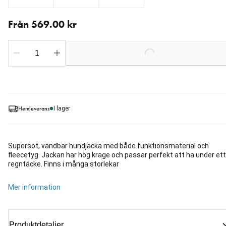
Från aktuellt pris 569.00 kr
Från 569.00 kr
Loading...
Hemleverans
I lager
Supersöt, vändbar hundjacka med både funktionsmaterial och
fleecetyg. Jackan har hög krage och passar perfekt att ha under ett
regntäcke. Finns i många storlekar
Mer information
Produktdetaljer