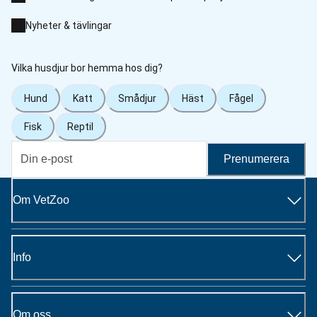
Nyheter & tävlingar
Vilka husdjur bor hemma hos dig?
Hund
Katt
Smådjur
Häst
Fågel
Fisk
Reptil
Prenumerera
Om VetZoo
Info
Om oss