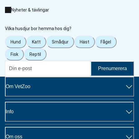
Nyheter & tävlingar
Vilka husdjur bor hemma hos dig?
Hund
Katt
Smådjur
Häst
Fågel
Fisk
Reptil
Prenumerera
Om VetZoo
Info
Om oss