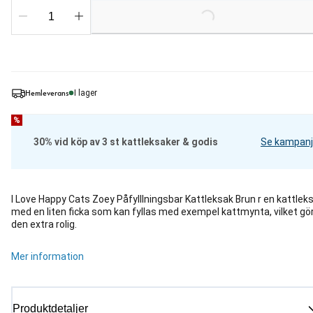
Loading...
Hemleverans
I lager
%
30% vid köp av 3 st kattleksaker & godis
Se kampanj
I Love Happy Cats Zoey Påfylllningsbar Kattleksak Brun r en kattlek
med en liten ficka som kan fyllas med exempel kattmynta, vilket gö
den extra rolig.
Mer information
Produktdetaljer