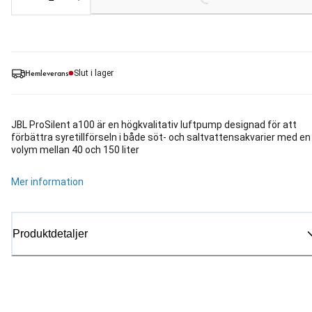
Loading...
Hemleverans
Slut i lager
JBL ProSilent a100 är en högkvalitativ luftpump designad för att
förbättra syretillförseln i både söt- och saltvattensakvarier med en
volym mellan 40 och 150 liter
Mer information
Produktdetaljer