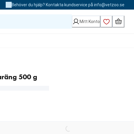
Behöver du hjälp? Kontakta kundservice på info@vetzoo.se
Mitt Konto
räng 500 g
Loading...