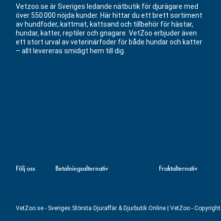
Vetzoo.se är Sveriges ledande nätbutik för djurägare med
över 550 000 nöjda kunder. Här hittar du ett brett sortiment
av hundfoder, kattmat, kattsand och tillbehör för hästar,
hundar, katter, reptiler och gnagare. VetZoo erbjuder även
ett stort urval av veterinärfoder för både hundar och katter
– allt levereras smidigt hem till dig.
Följ oss
Betalningsalternativ
Fraktalternativ
VetZoo.se - Sveriges Största Djuraffär & Djurbutik Online | VetZoo - Copyrig