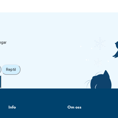
ngar
Reptil
Info
Om oss