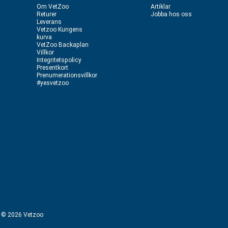
Om VetZoo
Artiklar
Returer
Jobba hos oss
Leverans
Vetzoo Kungens
kurva
VetZoo Backaplan
Villkor
Integritetspolicy
Presentkort
Prenumerationsvillkor
#yesvetzoo
ht © 2026 Vetzoo