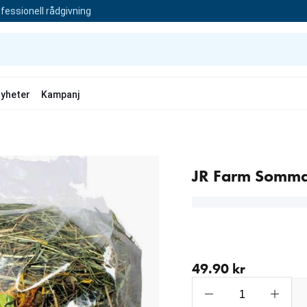
fessionell rådgivning
yheter
Kampanj
JR Farm Somma
aktuellt pris 49.90 kr
49.90 kr