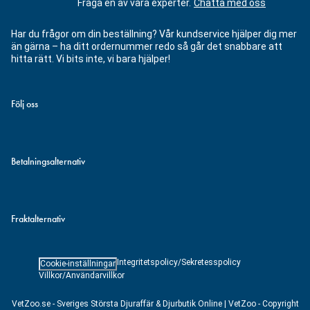
Fråga en av våra experter.
Chatta med oss
Har du frågor om din beställning? Vår kundservice hjälper dig mer
än gärna – ha ditt ordernummer redo så går det snabbare att
hitta rätt. Vi bits inte, vi bara hjälper!
Följ oss
Betalningsalternativ
Fraktalternativ
Integritetspolicy/Sekretesspolicy
Cookie-inställningar
Villkor/Användarvillkor
VetZoo.se - Sveriges Största Djuraffär & Djurbutik Online | VetZoo - Copyright