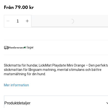
Från aktuellt pris 79.00 kr
Från 79.00 kr
Loading...
Hemleverans
I lager
Slickmatta för hundar, LickiMat Playdate Mini Orange – Den perfekt
slickmattan för långsam matning, mental stimulans och bättre
matsmältning för din hund.
Mer information
Produktdetaljer