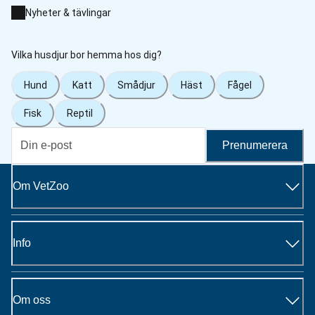
Nyheter & tävlingar
Vilka husdjur bor hemma hos dig?
Hund
Katt
Smådjur
Häst
Fågel
Fisk
Reptil
Prenumerera
Om VetZoo
Info
Om oss