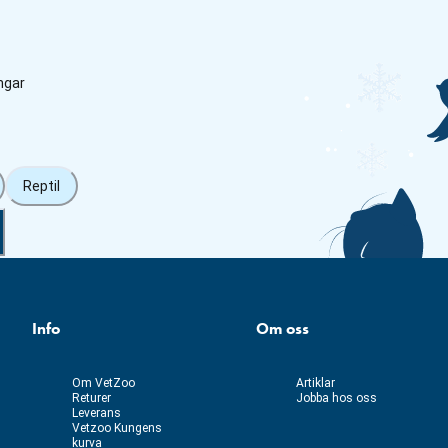
ngar
Reptil
Info
Om oss
Om VetZoo
Artiklar
Returer
Jobba hos oss
Leverans
Vetzoo Kungens
kurva