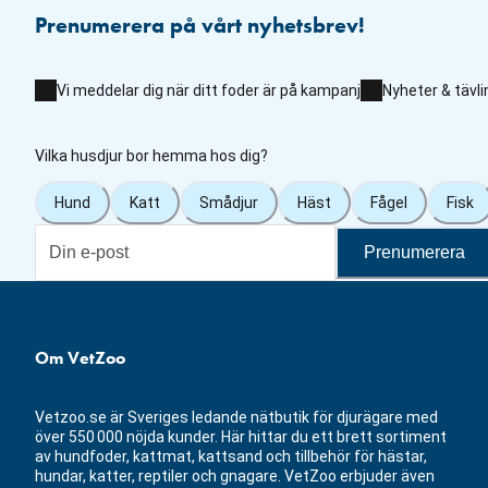
Prenumerera på vårt nyhetsbrev!
Vi meddelar dig när ditt foder är på kampanj
Nyheter & tävli
Vilka husdjur bor hemma hos dig?
Hund
Katt
Smådjur
Häst
Fågel
Fisk
Prenumerera
Om VetZoo
Vetzoo.se är Sveriges ledande nätbutik för djurägare med
över 550 000 nöjda kunder. Här hittar du ett brett sortiment
av hundfoder, kattmat, kattsand och tillbehör för hästar,
hundar, katter, reptiler och gnagare. VetZoo erbjuder även