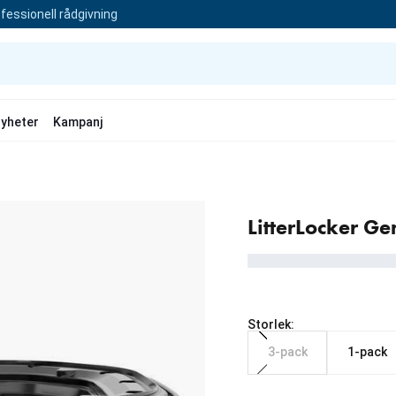
fessionell rådgivning
yheter
Kampanj
LitterLocker Gen
Storlek:
3-pack
1-pack
Från aktuellt pris 189.00