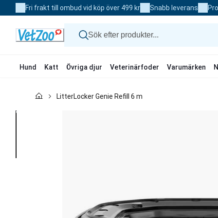
Skip
Fri frakt till ombud vid köp över 499 kr
Snabb leverans
Pro
to
Content
Hund
Katt
Övriga djur
Veterinärfoder
Varumärken
N
Hund
LitterLocker Genie Refill 6 m
Katt
Övriga djur
Veterinärfoder
Varumärken
Nyheter
Kampanj