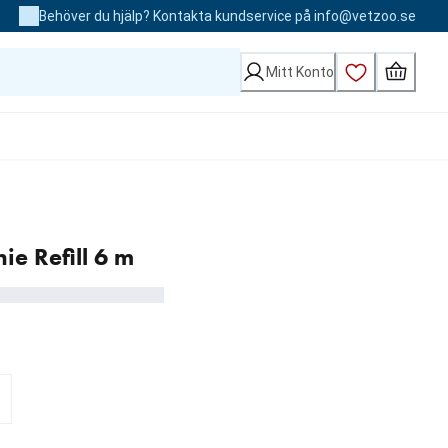
Behöver du hjälp? Kontakta kundservice på info@vetzoo.se
Mitt Konto
ie Refill 6 m
 kr