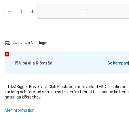
Loading...
Hemleverans
Slut i lager
%
15% på alla Klösträd
Se kampanj
Little&Bigger Breakfast Club Klösbräda är tillverkad FSC‑certifierad
kartong och formad som en ost – perfekt för att tillgodose kattens
naturliga klösbehov.
Mer information