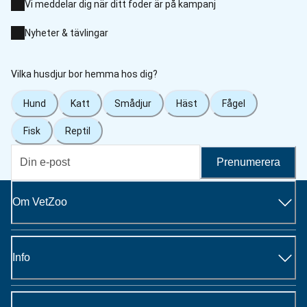
Vi meddelar dig när ditt foder är på kampanj
Nyheter & tävlingar
Vilka husdjur bor hemma hos dig?
Hund
Katt
Smådjur
Häst
Fågel
Fisk
Reptil
Prenumerera
Om VetZoo
Info