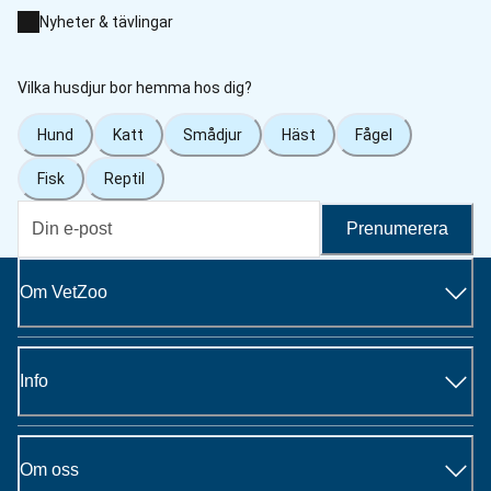
Nyheter & tävlingar
Vilka husdjur bor hemma hos dig?
Hund
Katt
Smådjur
Häst
Fågel
Fisk
Reptil
Prenumerera
Om VetZoo
Info
Om oss