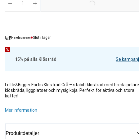
Loading...
Hemleverans
Slut i lager
%
15% på alla Klösträd
Se kampanj
Little&Bigger Fortis Klösträd Grå – stabilt klösträd med breda pelare
klösbräda, liggplatser och mysig koja. Perfekt för aktiva och stora
katter!
Mer information
Produktdetaljer