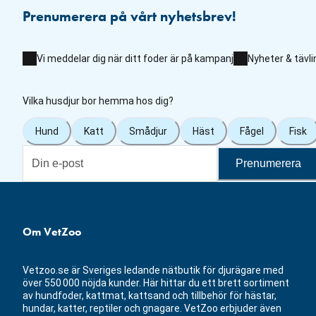
Prenumerera på vårt nyhetsbrev!
Vi meddelar dig när ditt foder är på kampanj
Nyheter & tävli
Vilka husdjur bor hemma hos dig?
Hund
Katt
Smådjur
Häst
Fågel
Fisk
Prenumerera
Om VetZoo
Vetzoo.se är Sveriges ledande nätbutik för djurägare med
över 550 000 nöjda kunder. Här hittar du ett brett sortiment
av hundfoder, kattmat, kattsand och tillbehör för hästar,
hundar, katter, reptiler och gnagare. VetZoo erbjuder även