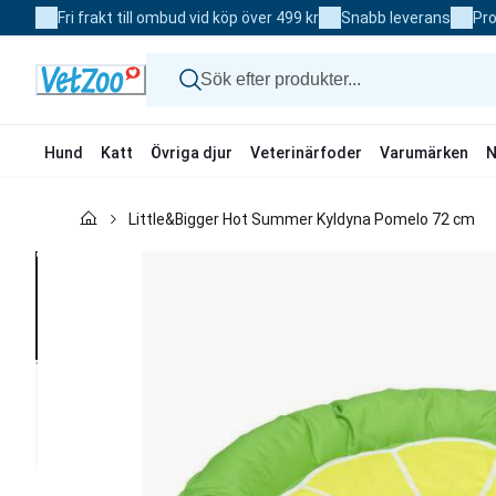
Skip
Fri frakt till ombud vid köp över 499 kr
Snabb leverans
Pro
to
Content
Hund
Katt
Övriga djur
Veterinärfoder
Varumärken
N
Hund
Little&Bigger Hot Summer Kyldyna Pomelo 72 cm
Katt
Övriga djur
Veterinärfoder
Varumärken
Nyheter
Kampanj