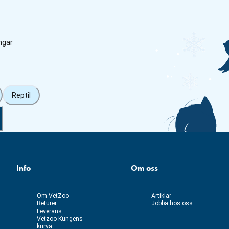
ngar
Reptil
Info
Om oss
Om VetZoo
Artiklar
Returer
Jobba hos oss
Leverans
Vetzoo Kungens
kurva