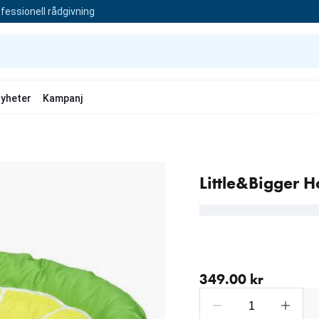
fessionell rådgivning
yheter
Kampanj
Little&Bigger 
aktuellt pris 349.00 kr
349.00 kr