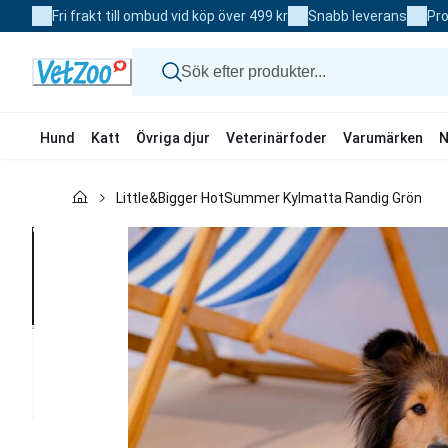
Skip
Fri frakt till ombud vid köp över 499 kr
Snabb leverans
Pro
to
Content
Hund
Katt
Övriga djur
Veterinärfoder
Varumärken
N
Hund
Little&Bigger HotSummer Kylmatta Randig Grön
Katt
Övriga djur
Veterinärfoder
Varumärken
Nyheter
Kampanj