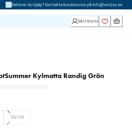
Behöver du hjälp? Kontakta kundservice på info@vetzoo.se
Mitt Konto
HotSummer Kylmatta Randig Grön
70x100
 kr