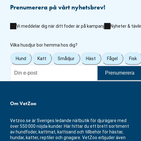
Prenumerera på vårt nyhetsbrev!
Vi meddelar dig när ditt foder är på kampanj
Nyheter & tävli
Vilka husdjur bor hemma hos dig?
Hund
Katt
Smådjur
Häst
Fågel
Fisk
Prenumerera
Om VetZoo
Vetzoo.se är Sveriges ledande nätbutik för djurägare med
över 550 000 nöjda kunder. Här hittar du ett brett sortiment
av hundfoder, kattmat, kattsand och tillbehör för hästar,
hundar, katter, reptiler och gnagare. VetZoo erbjuder även