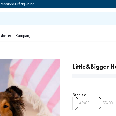
fessionell rådgivning
yheter
Kampanj
Little&Bigger 
Storlek:
45x60
55x80
Från aktuellt pris 169.00