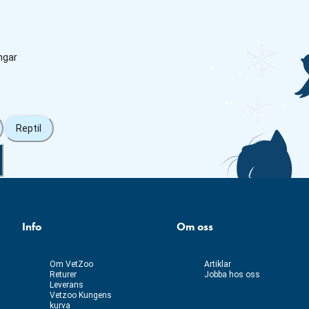
ngar
Reptil
Info
Om oss
Om VetZoo
Artiklar
Returer
Jobba hos oss
Leverans
Vetzoo Kungens
kurva