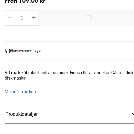
Från 109.00 kr
Loading...
Hemleverans
I lager
Vit matskål i plast och aluminium. Finns i flera storlekar. Går att disk
diskmaskin
Mer information
Produktdetaljer