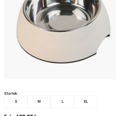
Storlek:
S
M
L
XL
Från aktuellt pris 109.00 kr