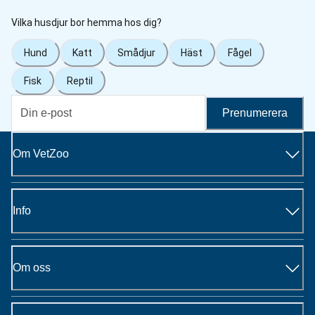
Vilka husdjur bor hemma hos dig?
Hund
Katt
Smådjur
Häst
Fågel
Fisk
Reptil
Prenumerera
Om VetZoo
Info
Om oss