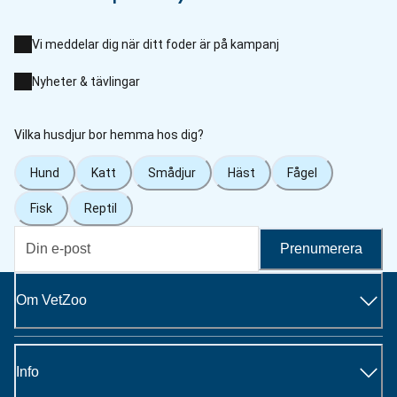
Vi meddelar dig när ditt foder är på kampanj
Nyheter & tävlingar
Vilka husdjur bor hemma hos dig?
Hund
Katt
Smådjur
Häst
Fågel
Fisk
Reptil
Prenumerera
Om VetZoo
Info