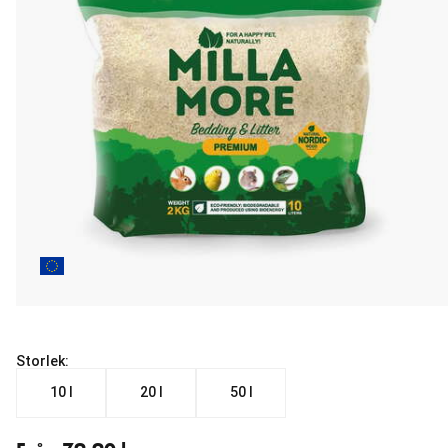
Storlek:
10 l
20 l
50 l
Från aktuellt pris 79.90 kr