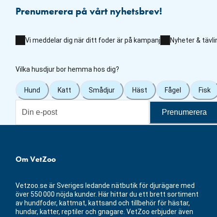
Prenumerera på vårt nyhetsbrev!
Vi meddelar dig när ditt foder är på kampanj
Nyheter & tävli
Vilka husdjur bor hemma hos dig?
Hund
Katt
Smådjur
Häst
Fågel
Fisk
Prenumerera
Om VetZoo
Vetzoo.se är Sveriges ledande nätbutik för djurägare med
över 550 000 nöjda kunder. Här hittar du ett brett sortiment
av hundfoder, kattmat, kattsand och tillbehör för hästar,
hundar, katter, reptiler och gnagare. VetZoo erbjuder även