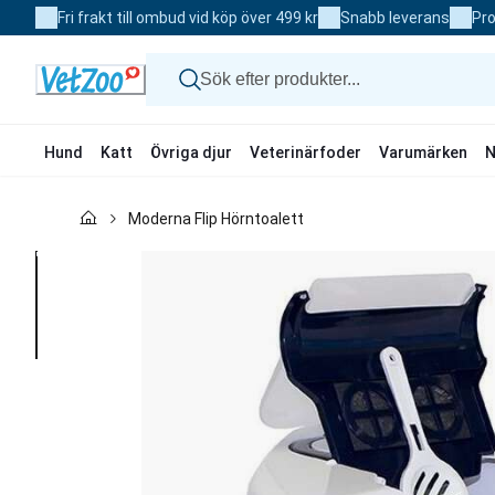
Skip
Fri frakt till ombud vid köp över 499 kr
Snabb leverans
Pro
to
Content
Hund
Katt
Övriga djur
Veterinärfoder
Varumärken
N
Hund
Moderna Flip Hörntoalett
Katt
Övriga djur
Veterinärfoder
Varumärken
Nyheter
Kampanj