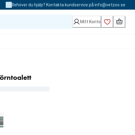
Behöver du hjälp? Kontakta kundservice på info@vetzoo.se
Mitt Konto
örntoalett
 kr