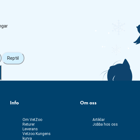
ngar
Reptil
Info
Om oss
Om VetZoo
Artiklar
Returer
Jobba hos oss
Leverans
Vetzoo Kungens
kurva