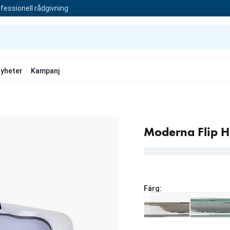
fessionell rådgivning
yheter
Kampanj
Moderna Flip H
Färg:
Från aktuellt pris 449.00