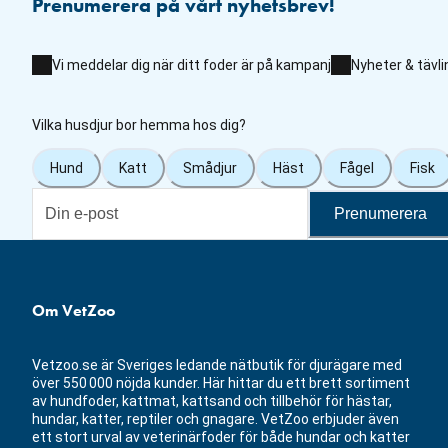
Prenumerera på vårt nyhetsbrev!
Vi meddelar dig när ditt foder är på kampanj
Nyheter & tävli
Vilka husdjur bor hemma hos dig?
Hund
Katt
Smådjur
Häst
Fågel
Fisk
Prenumerera
Om VetZoo
Vetzoo.se är Sveriges ledande nätbutik för djurägare med
över 550 000 nöjda kunder. Här hittar du ett brett sortiment
av hundfoder, kattmat, kattsand och tillbehör för hästar,
hundar, katter, reptiler och gnagare. VetZoo erbjuder även
ett stort urval av veterinärfoder för både hundar och katter