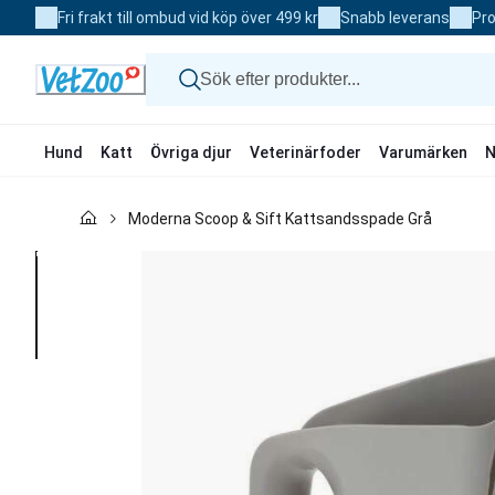
Skip
Fri frakt till ombud vid köp över 499 kr
Snabb leverans
Pro
to
Content
Hund
Katt
Övriga djur
Veterinärfoder
Varumärken
N
Hund
Moderna Scoop & Sift Kattsandsspade Grå
Katt
Övriga djur
Veterinärfoder
Varumärken
Nyheter
Kampanj