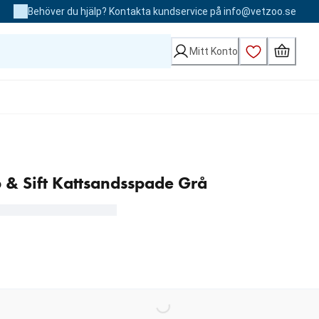
Behöver du hjälp? Kontakta kundservice på info@vetzoo.se
Mitt Konto
& Sift Kattsandsspade Grå