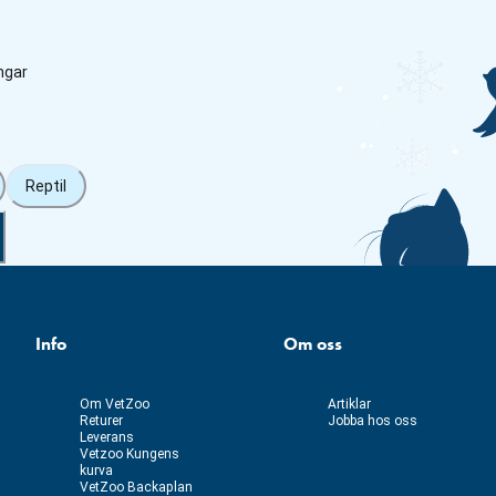
ngar
Reptil
Info
Om oss
Om VetZoo
Artiklar
Returer
Jobba hos oss
Leverans
Vetzoo Kungens
kurva
VetZoo Backaplan