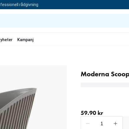
fessionell rådgivning
yheter
Kampanj
Moderna Scoop 
aktuellt pris 59.90 kr
59.90 kr