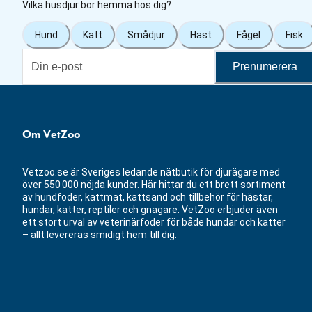
Vilka husdjur bor hemma hos dig?
Hund
Katt
Smådjur
Häst
Fågel
Fisk
Prenumerera
Om VetZoo
Vetzoo.se är Sveriges ledande nätbutik för djurägare med
över 550 000 nöjda kunder. Här hittar du ett brett sortiment
av hundfoder, kattmat, kattsand och tillbehör för hästar,
hundar, katter, reptiler och gnagare. VetZoo erbjuder även
ett stort urval av veterinärfoder för både hundar och katter
– allt levereras smidigt hem till dig.