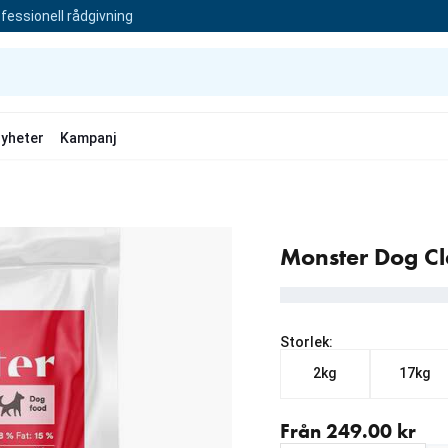
fessionell rådgivning
yheter
Kampanj
Monster Dog Cla
Storlek:
2kg
17kg
Från aktuellt pris 249.00
Från 249.00 kr