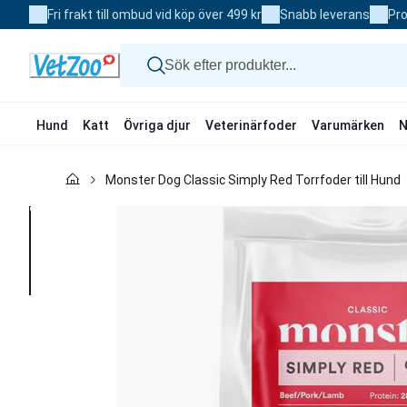
Skip
Fri frakt till ombud vid köp över 499 kr
Snabb leverans
Pro
to
Content
Hund
Katt
Övriga djur
Veterinärfoder
Varumärken
N
Hund
Monster Dog Classic Simply Red Torrfoder till Hund
Katt
Övriga djur
Veterinärfoder
Varumärken
Nyheter
Kampanj