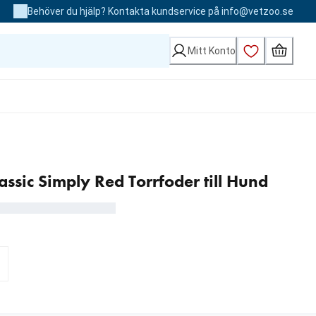
Behöver du hjälp? Kontakta kundservice på info@vetzoo.se
Mitt Konto
ssic Simply Red Torrfoder till Hund
 kr