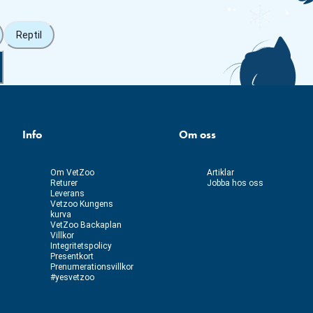
Reptil
Info
Om oss
Om VetZoo
Artiklar
Returer
Jobba hos oss
Leverans
Vetzoo Kungens
kurva
VetZoo Backaplan
Villkor
Integritetspolicy
Presentkort
Prenumerationsvillkor
#yesvetzoo