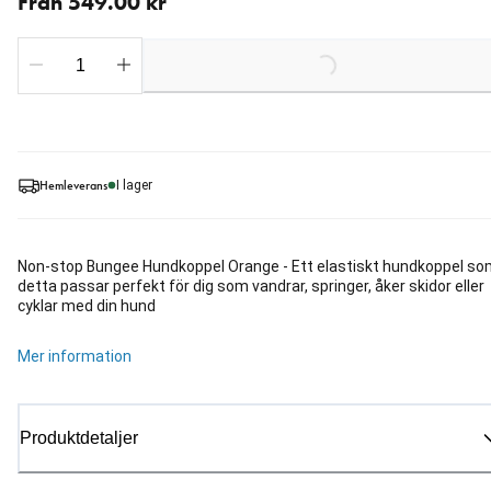
Från 549.00 kr
Loading...
Hemleverans
I lager
Non-stop Bungee Hundkoppel Orange - Ett elastiskt hundkoppel s
detta passar perfekt för dig som vandrar, springer, åker skidor eller
cyklar med din hund
Mer information
Produktdetaljer