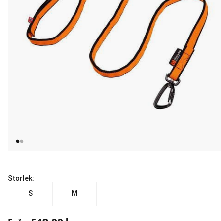
Storlek:
S
M
Från aktuellt pris 549.00 kr