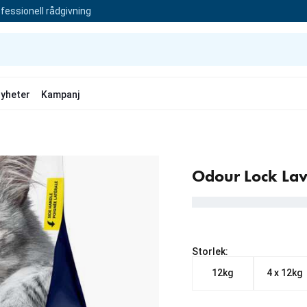
fessionell rådgivning
yheter
Kampanj
Odour Lock Lav
Storlek:
12kg
4 x 12kg
Från aktuellt pris 269.00