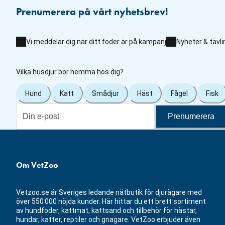
Prenumerera på vårt nyhetsbrev!
Vi meddelar dig när ditt foder är på kampanj
Nyheter & tävli
Vilka husdjur bor hemma hos dig?
Hund
Katt
Smådjur
Häst
Fågel
Fisk
Prenumerera
Om VetZoo
Vetzoo.se är Sveriges ledande nätbutik för djurägare med
över 550 000 nöjda kunder. Här hittar du ett brett sortiment
av hundfoder, kattmat, kattsand och tillbehör för hästar,
hundar, katter, reptiler och gnagare. VetZoo erbjuder även