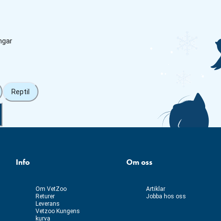
ngar
Reptil
Info
Om oss
Om VetZoo
Artiklar
Returer
Jobba hos oss
Leverans
Vetzoo Kungens
kurva