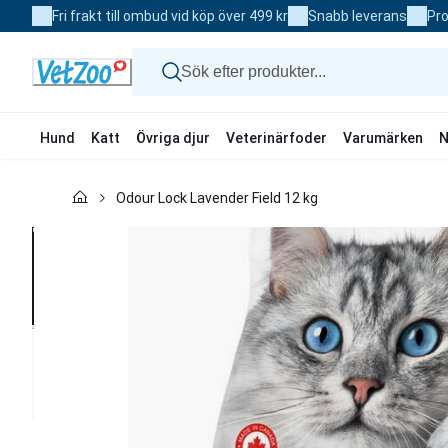
Skip
Fri frakt till ombud vid köp över 499 kr
Snabb leverans
Pro
to
Content
Hund
Katt
Övriga djur
Veterinärfoder
Varumärken
N
Hund
Odour Lock Lavender Field 12 kg
Katt
Övriga djur
Veterinärfoder
Varumärken
Nyheter
Kampanj