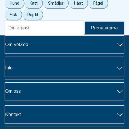
Hund
Katt
Smådjur
Häst
Fågel
Fisk
Reptil
Prenumerera
Om VetZoo
Info
Om oss
Kontakt