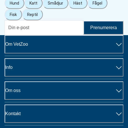
Hund
Katt
Smådjur
Häst
Fågel
Fisk
Reptil
Prenumerera
Om VetZoo
Info
Om oss
Kontakt