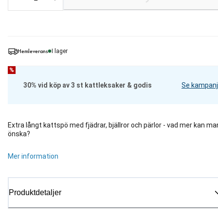
Hemleverans
I lager
%
30% vid köp av 3 st kattleksaker & godis
Se kampanj
Extra långt kattspö med fjädrar, bjällror och pärlor - vad mer kan ma
önska?
Mer information
Produktdetaljer