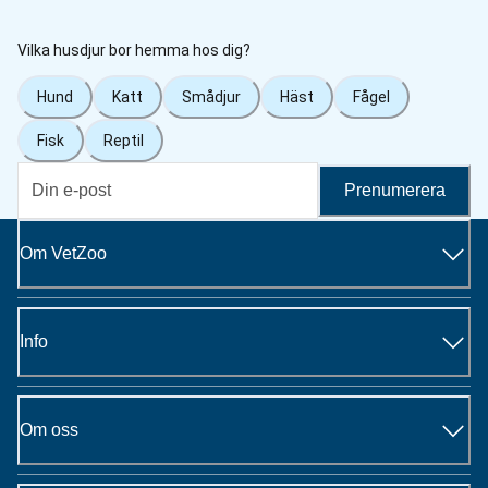
Vilka husdjur bor hemma hos dig?
Hund
Katt
Smådjur
Häst
Fågel
Fisk
Reptil
Prenumerera
Om VetZoo
Info
Om oss