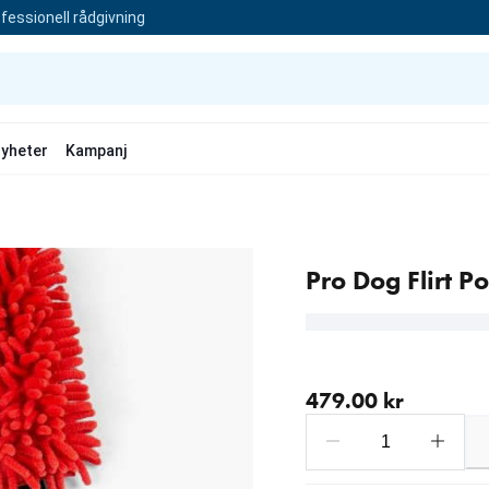
fessionell rådgivning
yheter
Kampanj
Pro Dog Flirt P
aktuellt pris 479.00 kr
479.00 kr