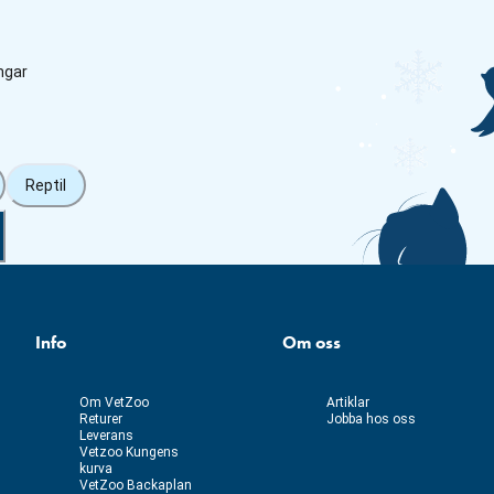
ngar
Reptil
Info
Om oss
Om VetZoo
Artiklar
Returer
Jobba hos oss
Leverans
Vetzoo Kungens
kurva
VetZoo Backaplan