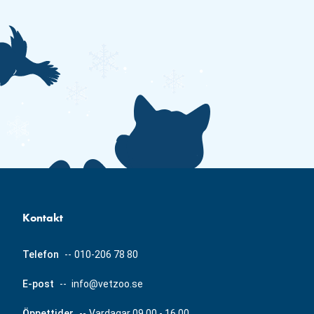
Kontakt
Telefon
--
010-206 78 80
E-post
--
info@vetzoo.se
Öppettider
--
Vardagar 09.00 - 16.00