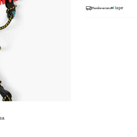
Hemleverans
I lager
sa.