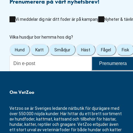
Prenumerera på vårt nyhetsbrev!
Vi meddelar dig när ditt foder är på kampanj
Nyheter & tävli
Vilka husdjur bor hemma hos dig?
Hund
Katt
Smådjur
Häst
Fågel
Fisk
Prenumerera
Om VetZoo
Vetzoo.se är Sveriges ledande nätbutik för djurägare med
över 550 000 nöjda kunder. Här hittar du ett brett sortiment
av hundfoder, kattmat, kattsand och tillbehör för hästar,
hundar, katter, reptiler och gnagare. VetZoo erbjuder även
ett stort urval av veterinärfoder för både hundar och katter