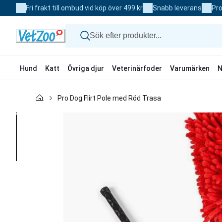
Skip
Fri frakt till ombud vid köp över 499 kr
Snabb leverans
Pro
to
Content
Hund
Katt
Övriga djur
Veterinärfoder
Varumärken
N
Hund
Pro Dog Flirt Pole med Röd Trasa
Katt
Övriga djur
Veterinärfoder
Varumärken
Nyheter
Kampanj