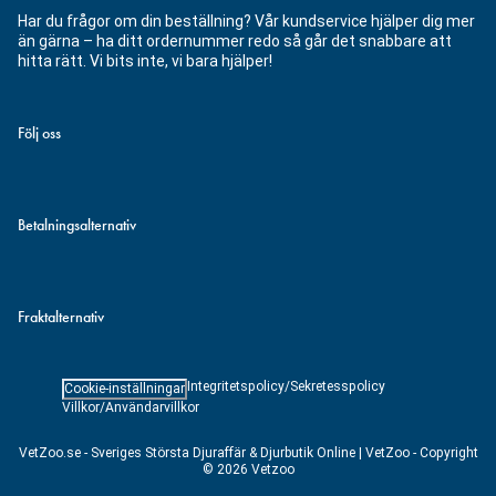
Har du frågor om din beställning? Vår kundservice hjälper dig mer
än gärna – ha ditt ordernummer redo så går det snabbare att
hitta rätt. Vi bits inte, vi bara hjälper!
Följ oss
Betalningsalternativ
Fraktalternativ
Integritetspolicy/Sekretesspolicy
Cookie-inställningar
Villkor/Användarvillkor
VetZoo.se - Sveriges Största Djuraffär & Djurbutik Online | VetZoo - Copyright
© 2026 Vetzoo