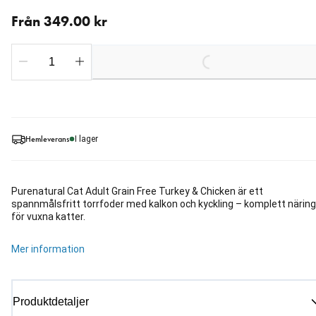
Från aktuellt pris 349.00 kr
Från 349.00 kr
Loading...
Hemleverans
I lager
Purenatural Cat Adult Grain Free Turkey & Chicken är ett
spannmålsfritt torrfoder med kalkon och kyckling – komplett näring
för vuxna katter.
Mer information
Produktdetaljer