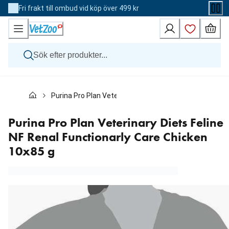
Skip
Fri frakt till ombud vid köp över 499 kr
to
Content
Hund
Purina Pro Plan Veterinary Diets Feline NF Renal Funct
Katt
Övriga djur
Veterinärfoder
Purina Pro Plan Veterinary Diets Feline
Varumärken
NF Renal Functionarly Care Chicken
Nyheter
10x85 g
Kampanj