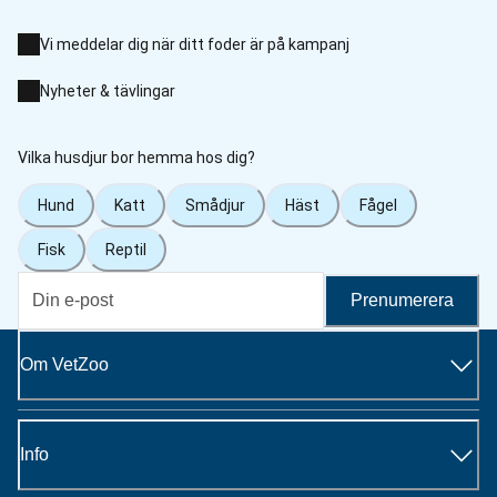
Vi meddelar dig när ditt foder är på kampanj
Nyheter & tävlingar
Vilka husdjur bor hemma hos dig?
Hund
Katt
Smådjur
Häst
Fågel
Fisk
Reptil
Prenumerera
Om VetZoo
Info